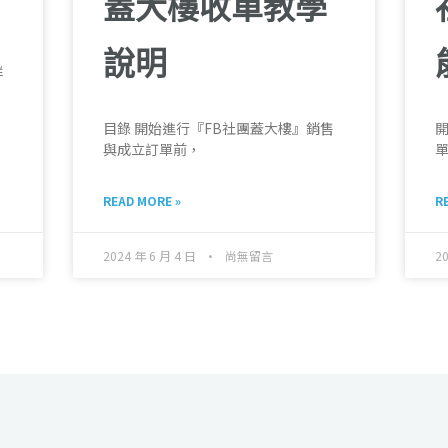
蓋大樓收單教學
說明
群
目錄 開始進行『FB社團蓋大樓』銷售
與成立訂單前，
READ MORE »
R
2024 年 6 月 4 日
尚無留言
2