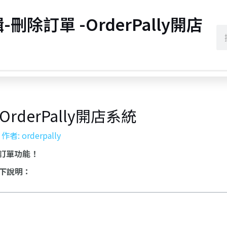
刪除訂單 -OrderPally開店
rderPally開店系統
 作者:
orderpally
刪除訂單功能！
下說明：