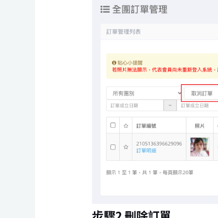
步驟2 刪除訂單