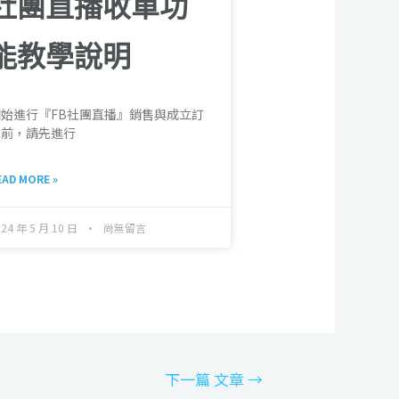
社團直播收單功
能教學說明
開始進行『FB社團直播』銷售與成立訂
單前，請先進行
EAD MORE »
024 年 5 月 10 日
尚無留言
下一篇 文章
→