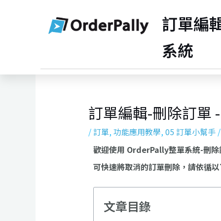
訂單編輯-
系統
訂單編輯-刪除訂單 -O
/
訂單
,
功能應用教學
,
05 訂單小幫手
/
歡迎使用 OrderPally整單系統-
可快速將取消的訂單刪除，請依循以
文章目錄