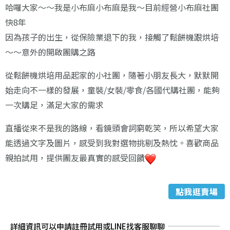
哈囉大家～～我是小布麻小布麻是我～目前經營小布麻社團
快8年
因為孩子的出生，從保險業退下的我，接觸了鬆餅機跟烘培
～～意外的開啟團購之路
從鬆餅機烘培用品起家的小社團，隨著小朋友長大，默默開
始走向不一樣的發展，童裝/女裝/零食/各國代購社團，能夠
一次購足，滿足大家的需求
直播從來不是我的路線，看鏡頭會詞窮乾笑，所以希望大家
能透過文字及圖片，感受到我對選物挑剔及熱忱。喜歡商品
親拍試用，提供團友最真實的感受回饋
點我逛賣場
詳細資訊可以申請註冊試用或LINE找客服聊聊